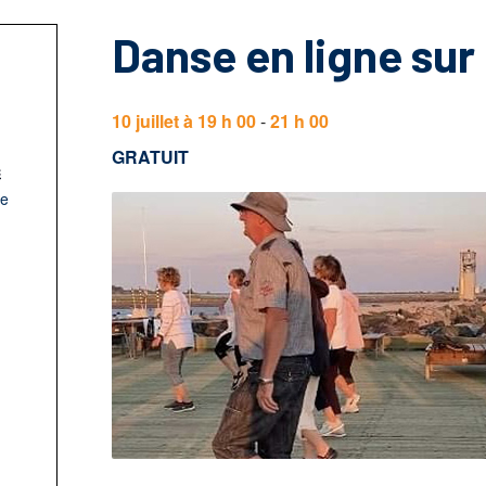
Danse en ligne sur 
10 juillet à 19 h 00
-
21 h 00
GRATUIT
c
le