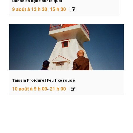
Danse en ligne sur le quai
9 août à 13 h 30
15 h 30
-
Taïssia Froidure | Feu fixe rouge
10 août à 9 h 00
21 h 00
-