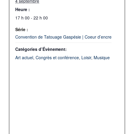
4 septembre
Heure :
17 h 00 - 22 h 00
Série :
Convention de Tatouage Gaspésie | Coeur d’encre
Catégories d’Évènement:
Art actuel
,
Congrès et conférence
,
Loisir
,
Musique