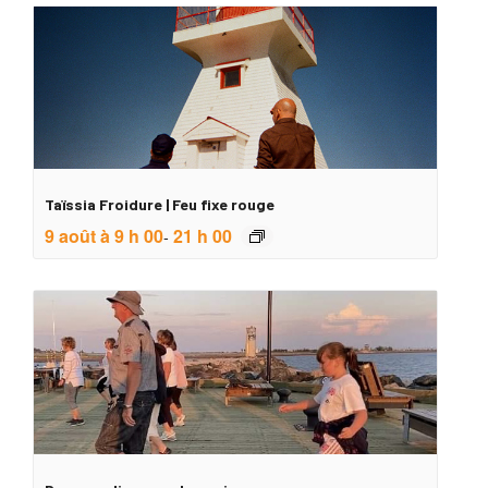
Taïssia Froidure | Feu fixe rouge
9 août à 9 h 00
21 h 00
-