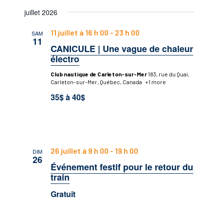
et
Sélectionnez
vues
juillet 2026
navigatio
une
Évène
date.
de
11 juillet à 16 h 00
-
23 h 00
SAM
11
vues
CANICULE | Une vague de chaleur
électro
Évèneme
Club nautique de Carleton-sur-Mer
183, rue du Quai,
Carleton-sur-Mer, Québec, Canada
+1 more
35$ à 40$
26 juillet à 9 h 00
-
19 h 00
DIM
26
Événement festif pour le retour du
train
Gratuit