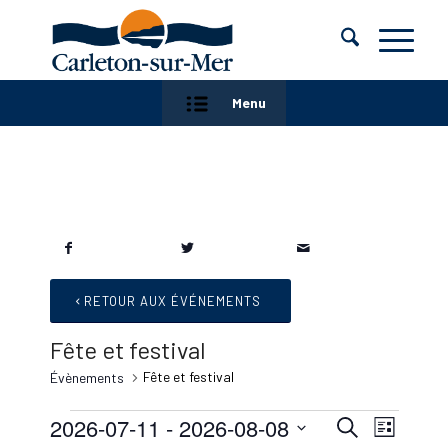
Menu
RETOUR AUX ÉVÉNEMENTS
Fête et festival
Fête et festival
Évènements
Évènements
Recherc
Naviga
2026-07-11
 - 
2026-08-08
Recherche
Liste
de