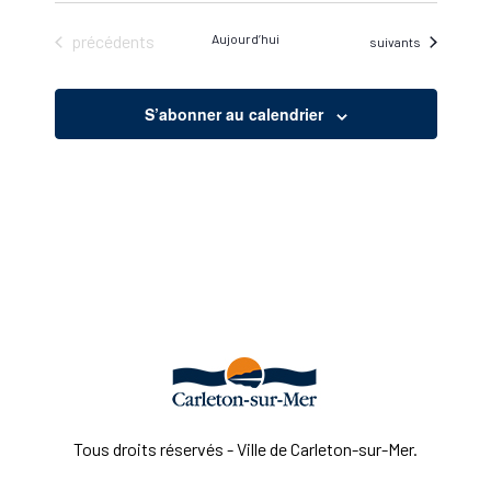
Évènements
précédents
Aujourd’hui
Évènements
suivants
S’abonner au calendrier
Tous droits réservés - Ville de Carleton-sur-Mer.