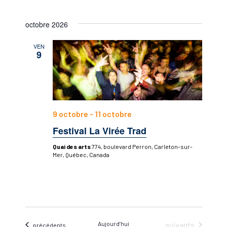
octobre 2026
VEN
9
9 octobre
-
11 octobre
Festival La Virée Trad
Quai des arts
774, boulevard Perron, Carleton-sur-
Mer, Québec, Canada
Évènements
Aujourd’hui
suivants
Évènements
précédents