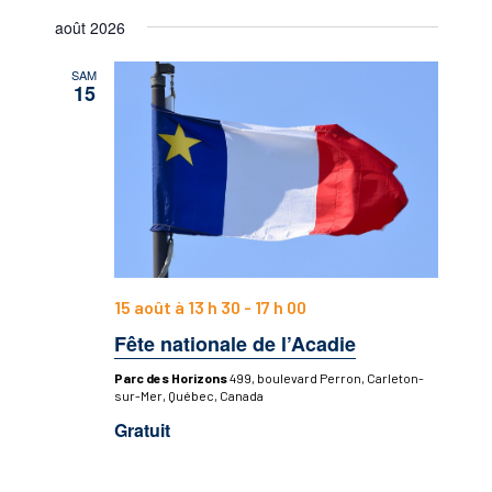
et
Sélectionnez
vues
août 2026
navigatio
une
Évène
date.
de
SAM
15
vues
Évèneme
15 août à 13 h 30
-
17 h 00
Fête nationale de l’Acadie
Parc des Horizons
499, boulevard Perron, Carleton-
sur-Mer, Québec, Canada
Gratuit