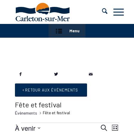
Menu
RETOUR AUX ÉVÉNEMENTS
Fête et festival
Fête et festival
Évènements
Évènements
Recherc
Naviga
À venir
Recherche
Liste
de